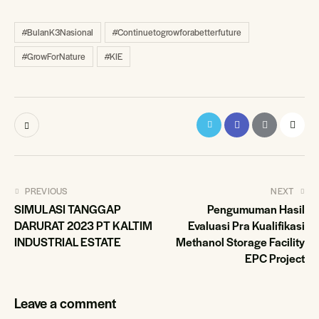
#BulanK3Nasional
#Continuetogrowforabetterfuture
#GrowForNature
#KIE
Post
PREVIOUS
NEXT
SIMULASI TANGGAP
Pengumuman Hasil
navigation
DARURAT 2023 PT KALTIM
Evaluasi Pra Kualifikasi
INDUSTRIAL ESTATE
Methanol Storage Facility
EPC Project
Leave a comment