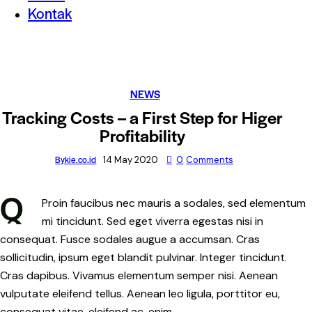
Kontak
NEWS
Tracking Costs – a First Step for Higer
Profitability
By
kie.co.id
14 May 2020
0
Comments
Q
Proin faucibus nec mauris a sodales, sed elementum
mi tincidunt. Sed eget viverra egestas nisi in
consequat. Fusce sodales augue a accumsan. Cras
sollicitudin, ipsum eget blandit pulvinar. Integer tincidunt.
Cras dapibus. Vivamus elementum semper nisi. Aenean
vulputate eleifend tellus. Aenean leo ligula, porttitor eu,
consequat vitae, eleifend ac, enim.