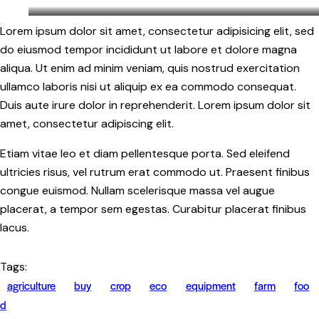
Stet clita kasd gubergren, no sea sanctus est labore et do
Lorem ipsum dolor sit amet, consectetur adipisicing elit, sed
By
Kevin Smith
do eiusmod tempor incididunt ut labore et dolore magna
aliqua. Ut enim ad minim veniam, quis nostrud exercitation
ullamco laboris nisi ut aliquip ex ea commodo consequat.
Duis aute irure dolor in reprehenderit. Lorem ipsum dolor sit
amet, consectetur adipiscing elit.
Etiam vitae leo et diam pellentesque porta. Sed eleifend
ultricies risus, vel rutrum erat commodo ut. Praesent finibus
congue euismod. Nullam scelerisque massa vel augue
placerat, a tempor sem egestas. Curabitur placerat finibus
lacus.
Tags:
agriculture
buy
crop
eco
equipment
farm
foo
d