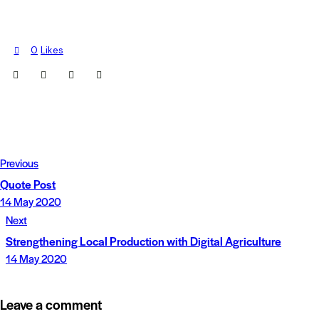
0
Likes
Post
Previous
navigation
Quote Post
14 May 2020
Next
Strengthening Local Production with Digital Agriculture
14 May 2020
Leave a comment