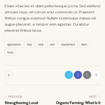
Etiam vitae leo et diam pellentesque porta. Sed eleifend
ultricies risus, vel rutrum erat commodo ut. Praesent
finibus congue euismod. Nullam scelerisque massa vel
augue placerat, a tempor sem egestas. Curabitur
placerat finibus lacus.
agriculture
buy
crop
eco
equipment
farm
food
Post
PREVIOUS
NEXT
Strengthening Local
Organic Farming: What Is It
navigation