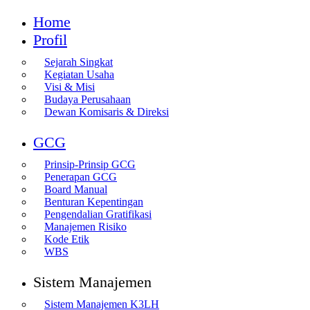
Home
Profil
Sejarah Singkat
Kegiatan Usaha
Visi & Misi
Budaya Perusahaan
Dewan Komisaris & Direksi
GCG
Prinsip-Prinsip GCG
Penerapan GCG
Board Manual
Benturan Kepentingan
Pengendalian Gratifikasi
Manajemen Risiko
Kode Etik
WBS
Sistem Manajemen
Sistem Manajemen K3LH