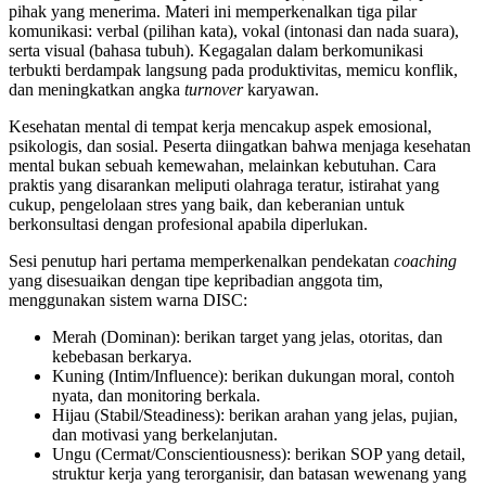
pihak yang menerima. Materi ini memperkenalkan tiga pilar
komunikasi: verbal (pilihan kata), vokal (intonasi dan nada suara),
serta visual (bahasa tubuh). Kegagalan dalam berkomunikasi
terbukti berdampak langsung pada produktivitas, memicu konflik,
dan meningkatkan angka
turnover
karyawan.
Kesehatan mental di tempat kerja mencakup aspek emosional,
psikologis, dan sosial. Peserta diingatkan bahwa menjaga kesehatan
mental bukan sebuah kemewahan, melainkan kebutuhan. Cara
praktis yang disarankan meliputi olahraga teratur, istirahat yang
cukup, pengelolaan stres yang baik, dan keberanian untuk
berkonsultasi dengan profesional apabila diperlukan.
Sesi penutup hari pertama memperkenalkan pendekatan
coaching
yang disesuaikan dengan tipe kepribadian anggota tim,
menggunakan sistem warna DISC:
Merah (Dominan): berikan target yang jelas, otoritas, dan
kebebasan berkarya.
Kuning (Intim/Influence): berikan dukungan moral, contoh
nyata, dan monitoring berkala.
Hijau (Stabil/Steadiness): berikan arahan yang jelas, pujian,
dan motivasi yang berkelanjutan.
Ungu (Cermat/Conscientiousness): berikan SOP yang detail,
struktur kerja yang terorganisir, dan batasan wewenang yang