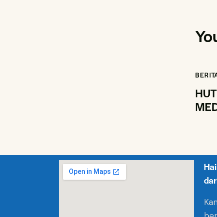
Yo
BERIT
HUT
MED
Hai
dar
Kam
ber