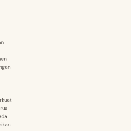
l
an
men
ungan
rkuat
rus
ada
rikan.