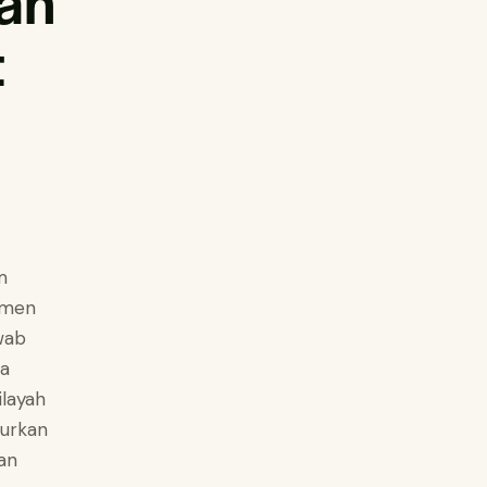
an
t
m
omen
awab
ga
ilayah
lurkan
han