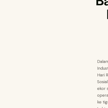
B
Dalam
Indus
Hari 
Sosia
ekor 
opera
ke ti