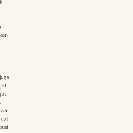
i
n
kan.
 juga
gat
gat
s
awa
guat
busi