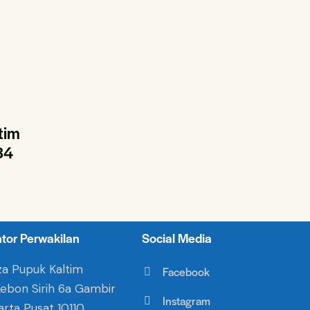
tim
34
tor Perwakilan
Social Media
za Pupuk Kaltim
Facebook
 Kebon Sirih 6a Gambir
Instagram
arta Pusat 10110