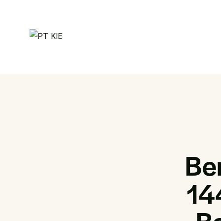
Be
14