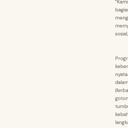
“Kami
bagia
mengu
mempe
sosia
Progr
keber
nyata
dala
Berba
goton
tumb
kebah
langk